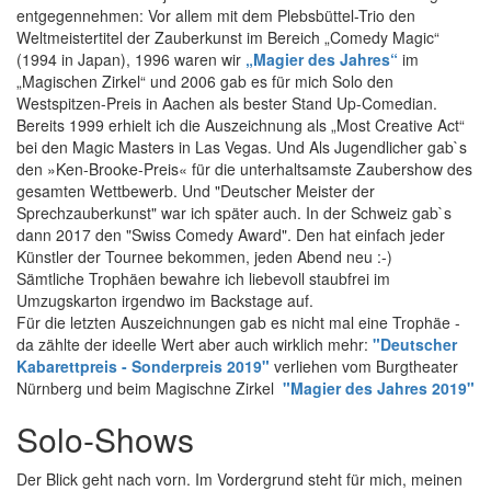
entgegennehmen: Vor allem mit dem Plebsbüttel-Trio den
Weltmeistertitel der Zauberkunst im Bereich „Comedy Magic“
(1994 in Japan), 1996 waren wir
„Magier des Jahres“
im
„Magischen Zirkel“ und 2006 gab es für mich Solo den
Westspitzen-Preis in Aachen als bester Stand Up-Comedian.
Bereits 1999 erhielt ich die Auszeichnung als „Most Creative Act“
bei den Magic Masters in Las Vegas. Und Als Jugendlicher gab`s
den »Ken-Brooke-Preis« für die unterhaltsamste Zaubershow des
gesamten Wettbewerb. Und "Deutscher Meister der
Sprechzauberkunst" war ich später auch. In der Schweiz gab`s
dann 2017 den "Swiss Comedy Award". Den hat einfach jeder
Künstler der Tournee bekommen, jeden Abend neu :-)
Sämtliche Trophäen bewahre ich liebevoll staubfrei im
Umzugskarton irgendwo im Backstage auf.
Für die letzten Auszeichnungen gab es nicht mal eine Trophäe -
da zählte der ideelle Wert aber auch wirklich mehr:
"Deutscher
Kabarettpreis - Sonderpreis 2019"
verliehen vom Burgtheater
Nürnberg und beim Magischne Zirkel
"Magier des Jahres 2019"
Solo-Shows
Der Blick geht nach vorn. Im Vordergrund steht für mich, meinen