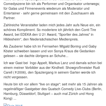
Comedyszene bin ich als Performer und Organisator unterwegs;
für Galas und Firmenevents wiederum als Moderator und
Entertainer - sehr gerne gemeinsam mit den Zuschauern als
Partner.
Zahlreiche Veranstalter laden mich jedes Jahr aufs Neue ein, ein
schönes Kompliment. So moderiere ich jährlich den Conti Tire
Award, bei EDEKA den U 21 Award, "Sportler des Jahres" in
Hildesheim", den Niedersächsischen Medienpreis.
Als Zauberer habe ich im Fernsehen Wigald Boning und Gaby
Köster schweben lassen und von Sonya Kraus die Gedanken
gelesen – sie dachte übrigens an Schuhe...
Ich war Gast bei Ingo Appelt, Markus Lanz und damals schon bei
einem meiner Vorbilder aus der Kindheit: Showgroßmeister Rudi
Carell (✝2006), den Spaziergang in seinem Garten werde ich
nicht vergessen.
Heute bin ich vor allem "live on stage": seit mehr als 15 Jahren als
regelmäßiger Gastgeber des Quatsch Comedy Live-Clubs (Berlin,
Hamburg, Düsseldorf, Stuttgart – auch mal Zürich und Hong
Kong) ...